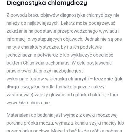
Diagnostyka chlamydiozy
Z powodu braku objawów diagnostyka chlamydiozy nie
należy do najłatwiejszych. Lekarz może podejrzewać
zakażenie na podstawie przeprowadzonego wywiadu i
informacji o występujących objawach. Jednak nie są one
na tyle charakterystyczne, by na ich podstawie
jednoznacznie potwierdzić lub wykluczyć obecność
bakterii Chlamydia trachomatis. W celu postawienia
prawidłowej diagnozy niezbędne jest
wykonanie testów w kierunku
chlamydii – leczenie (jak
długo
trwa, jakie środki farmakologiczne należy
zastosować) zależy głównie od gatunku bakterii, która
wywołała schorzenie.
Materiałem do badania jest wymaz z cewki moczowej
poranna próbka moczu, wymaz z kanału szyjki macicy lub
przedsionka pochwy. Może to być także próbka pobrana